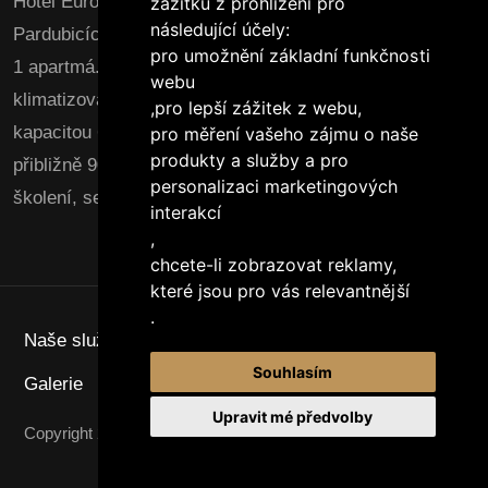
Hotel Euro Vám nabízí prvotřídní ubytování v
zážitku z prohlížení pro
následující účely:
Pardubicích se službami v 63 dvoulůžkových pokojích a
pro umožnění základní funkčnosti
1 apartmá. Všechny pokoje jsou
webu
klimatizované. Součástí hotelu je stylová restaurace s
,
pro lepší zážitek z webu
,
kapacitou 60 míst a prostorný konferenční sál pro
pro měření vašeho zájmu o naše
produkty a služby a pro
přibližně 90 osob, ideální pro konference, prezentace,
personalizaci marketingových
školení, semináře, nebo společenské akce.
interakcí
,
chcete-li zobrazovat reklamy,
které jsou pro vás relevantnější
.
Naše služby
Restaurace a bar
Konference
Souhlasím
Galerie
Kariéra
Kontakt
Upravit mé předvolby
Copyright 2025
Hotel EURO