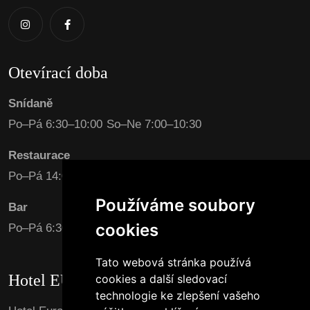
Otevírací doba
Snídaně
Po–Pá 6:30–10:00 So–Ne 7:00–10:30
Restaurace
Po–Pá 14:00–22:00 So–Ne 15:00–22:00
Používáme soubory
Bar
cookies
Po–Pá 6:30–23:00 So–Ne 7:00–11:00 / 15:00-23:00
Tato webová stránka používá
Hotel EURO Pardubice
cookies a další sledovací
technologie ke zlepšení vašeho