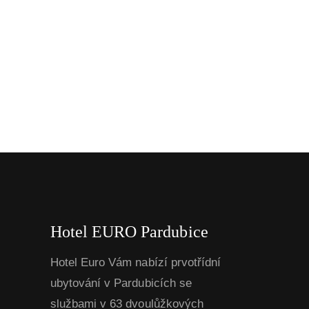
Hotel EURO Pardubice
Hotel Euro Vám nabízí prvotřídní
ubytování v Pardubicích se
službami v 63 dvoulůžkových