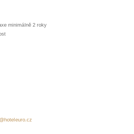
axe minimálně 2 roky
ost
k@hoteleuro.cz