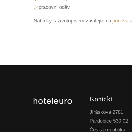
pracovní oděv
Nabídky s životopisem zasílejte na
jirinova
Kontakt
Jiráskova 2781
Pardubice 530 02
Česká republika