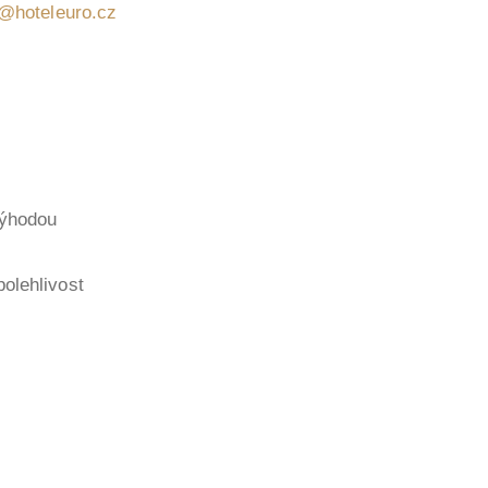
k@hoteleuro.cz
výhodou
olehlivost