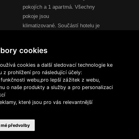
pokojích a 1 apartmá. Všechny
pokoje jsou
klimatizované. Součástí hotelu je
stylová restaurace s kapacitou 60
míst a prostorný konferenční sál
bory cookies
pro přibližně 90 osob, ideální pro
konference, prezentace, školení,
užívá cookies a další sledovací technologie ke
 z prohlížení pro následující účely:
semináře, nebo společenské akce.
5:00-
 funkčnosti webu
,
pro lepší zážitek z webu
,
u o naše produkty a služby a pro personalizaci
kcí
eklamy, které jsou pro vás relevantnější
t mé předvolby
Copyright 2025
Hotel EURO