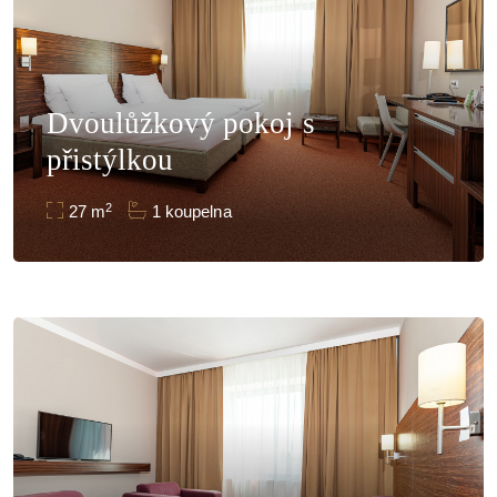
Dvoulůžkový pokoj s
přistýlkou
2
27 m
1 koupelna