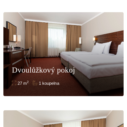
Dvoulůžkový pokoj
2
27 m
1 koupelna