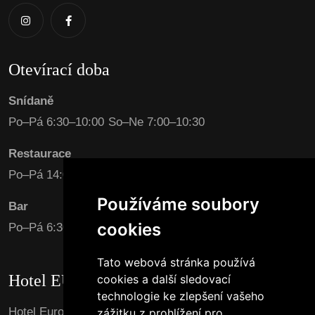
Otevírací doba
Snídaně
Po–Pá 6:30–10:00 So–Ne 7:00–10:30
Restaurace
Po–Pá 14:00–22:00 So–Ne 15:00–22:00
Používáme soubory
Bar
cookies
Po–Pá 6:30–23:00 So–Ne 7:00–11:00 / 15:00-23:00
Tato webová stránka používá
Hotel EURO Pardubice
cookies a další sledovací
technologie ke zlepšení vašeho
Hotel Euro Vám nabízí prvotřídní ubytování v
zážitku z prohlížení pro