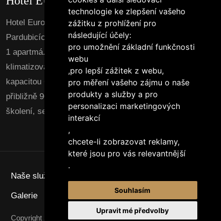
Hotel EURO Pardubice
technologie ke zlepšení vašeho
Hotel Euro Vám nabízí prvotřídní ubytování v
zážitku z prohlížení pro
následující účely:
Pardubicích se službami v 63 dvoulůžkových pokojích a
pro umožnění základní funkčnosti
1 apartmá. Všechny pokoje jsou
webu
klimatizované. Součástí hotelu je stylová restaurace s
,
pro lepší zážitek z webu
,
kapacitou 60 míst a prostorný konferenční sál pro
pro měření vašeho zájmu o naše
produkty a služby a pro
přibližně 90 osob, ideální pro konference, prezentace,
personalizaci marketingových
školení, semináře, nebo společenské akce.
interakcí
,
chcete-li zobrazovat reklamy,
které jsou pro vás relevantnější
.
Naše služby
Restaurace a bar
Konference
Souhlasím
Galerie
Kariéra
Kontakt
Upravit mé předvolby
Copyright 2025
Hotel EURO