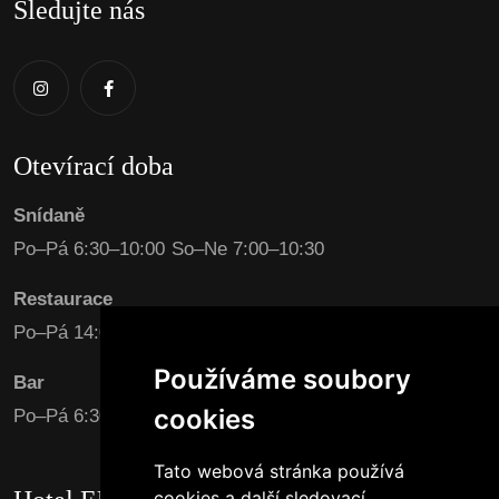
Sledujte nás
Otevírací doba
Snídaně
Po–Pá 6:30–10:00 So–Ne 7:00–10:30
Restaurace
Po–Pá 14:00–22:00 So–Ne 15:00–22:00
Používáme soubory
Bar
cookies
Po–Pá 6:30–23:00 So–Ne 7:00–11:00 / 15:00-23:00
Tato webová stránka používá
cookies a další sledovací