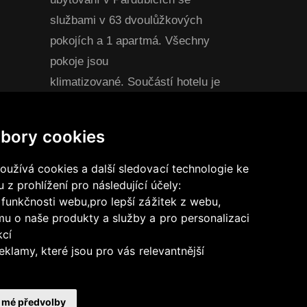
službami v 63 dvoulůžkových
pokojích a 1 apartmá. Všechny
pokoje jsou
klimatizované. Součástí hotelu je
stylová restaurace s kapacitou 60
míst a prostorný konferenční sál
bory cookies
pro přibližně 90 osob, ideální pro
konference, prezentace, školení,
užívá cookies a další sledovací technologie ke
 z prohlížení pro následující účely:
semináře, nebo společenské akce.
5:00-
 funkčnosti webu
,
pro lepší zážitek z webu
,
u o naše produkty a služby a pro personalizaci
kcí
eklamy, které jsou pro vás relevantnější
t mé předvolby