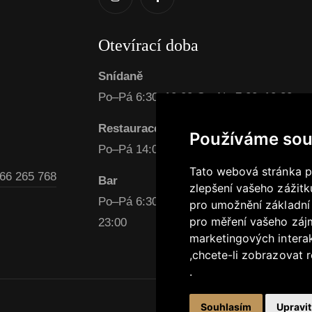
Otevírací doba
Snídaně
Po–Pá 6:30–10:00 So–Ne 7:00–10:30
Restaurace
Používáme sou
Po–Pá 14:00–22:00 So–Ne 15:00–22:00
Tato webová stránka po
66 265 768
Bar
zlepšení vašeho zážitku
Po–Pá 6:30–23:00 So–Ne 7:00–11:00 / 1
pro umožnění základní
pro měření vašeho zájm
23:00
marketingových intera
,
chcete-li zobrazovat r
.
Souhlasím
Upravi