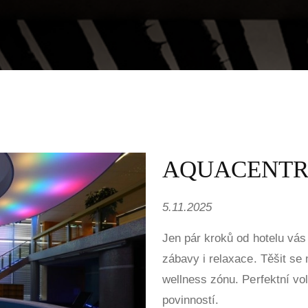
AQUACENTR
5.11.2025
Jen pár kroků od hotelu vá
zábavy i relaxace. Těšit se
wellness zónu. Perfektní vo
povinností.