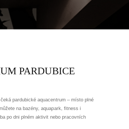
UM PARDUBICE
s čeká pardubické aquacentrum – místo plné
 můžete na bazény, aquapark, fitness i
lba po dni plném aktivit nebo pracovních