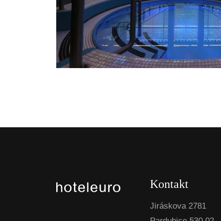
Kontakt
Jiráskova 2781
Pardubice 530 02