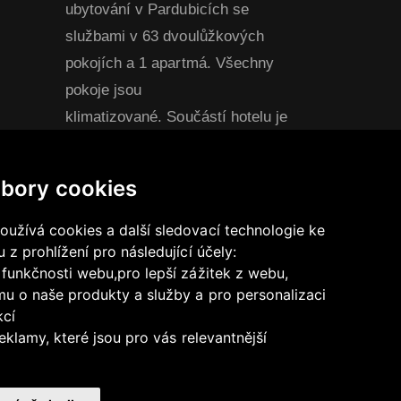
ubytování v Pardubicích se
službami v 63 dvoulůžkových
pokojích a 1 apartmá. Všechny
pokoje jsou
klimatizované. Součástí hotelu je
stylová restaurace s kapacitou 60
míst a prostorný konferenční sál
bory cookies
pro přibližně 90 osob, ideální pro
konference, prezentace, školení,
užívá cookies a další sledovací technologie ke
 z prohlížení pro následující účely:
semináře, nebo společenské akce.
5:00-
 funkčnosti webu
,
pro lepší zážitek z webu
,
u o naše produkty a služby a pro personalizaci
kcí
eklamy, které jsou pro vás relevantnější