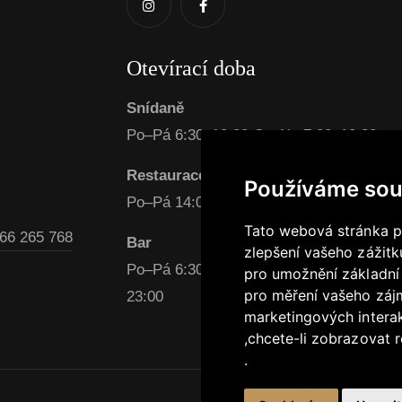
Otevírací doba
Snídaně
Po–Pá 6:30–10:00 So–Ne 7:00–10:30
Restaurace
Používáme sou
Po–Pá 14:00–22:00 So–Ne 15:00–22:00
Tato webová stránka po
66 265 768
Bar
zlepšení vašeho zážitku
Po–Pá 6:30–23:00 So–Ne 7:00–11:00 / 1
pro umožnění základní
pro měření vašeho zájm
23:00
marketingových intera
,
chcete-li zobrazovat r
.