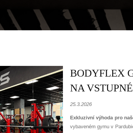
BODYFLEX G
NA VSTUPNÉ
25.3.2026
Exkluzivní výhoda pro naš
vybaveném gymu v Pardubic