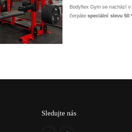
Bodyflex Gym se nachází v tě
čerpáte
speciální slevu 50
Sledujte nás