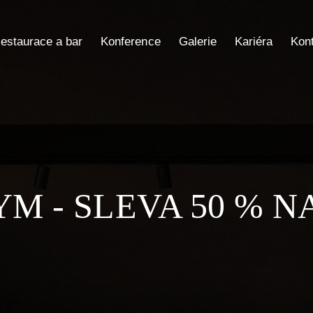
estaurace a bar
Konference
Galerie
Kariéra
Kon
M - SLEVA 50 % N