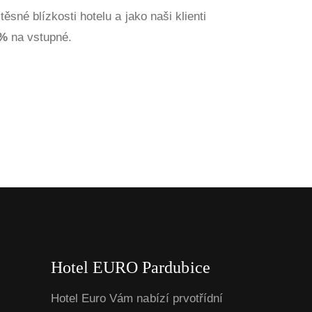
sné blízkosti hotelu a jako naši klienti
 %
na vstupné.
Hotel EURO Pardubice
Hotel Euro Vám nabízí prvotřídní